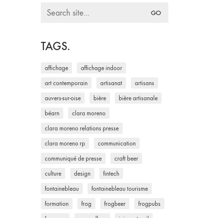
Search
for:
TAGS.
affichage
affichage indoor
art contemporain
artisanat
artisans
auvers-sur-oise
bière
bière artisanale
béarn
clara moreno
clara moreno relations presse
clara moreno rp
communication
communiqué de presse
craft beer
culture
design
fintech
fontainebleau
fontainebleau tourisme
formation
frog
frogbeer
frogpubs