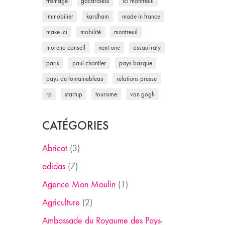
fromage
gocardless
ici montreuil
immobilier
kardham
made in france
make ici
mobilité
montreuil
moreno conseil
next one
ossau-iraty
paris
paul chantler
pays basque
pays de fontainebleau
relations presse
rp
startup
tourisme
van gogh
CATÉGORIES
Abricot
(3)
adidas
(7)
Agence Mon Moulin
(1)
Agriculture
(2)
Ambassade du Royaume des Pays-