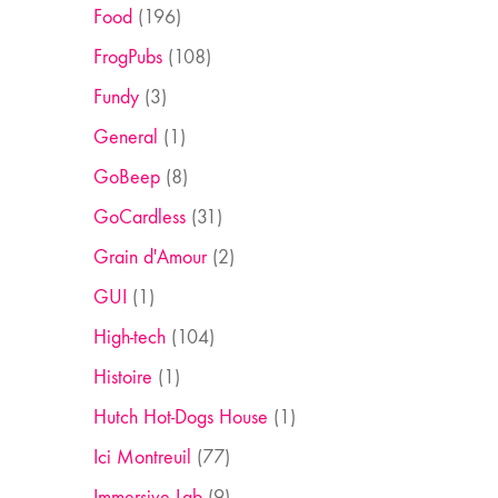
Food
(196)
FrogPubs
(108)
Fundy
(3)
General
(1)
GoBeep
(8)
GoCardless
(31)
Grain d'Amour
(2)
GUI
(1)
High-tech
(104)
Histoire
(1)
Hutch Hot-Dogs House
(1)
Ici Montreuil
(77)
Immersive Lab
(9)