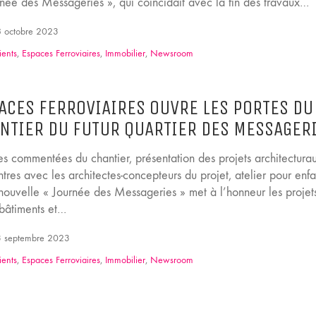
rnée des Messageries », qui coïncidait avec la fin des travaux…
 octobre 2023
ients
,
Espaces Ferroviaires
,
Immobilier
,
Newsroom
ACES FERROVIAIRES OUVRE LES PORTES DU
NTIER DU FUTUR QUARTIER DES MESSAGER
es commentées du chantier, présentation des projets architectura
tres avec les architectes-concepteurs du projet, atelier pour enfa
 nouvelle « Journée des Messageries » met à l’honneur les projet
 bâtiments et…
 septembre 2023
ients
,
Espaces Ferroviaires
,
Immobilier
,
Newsroom