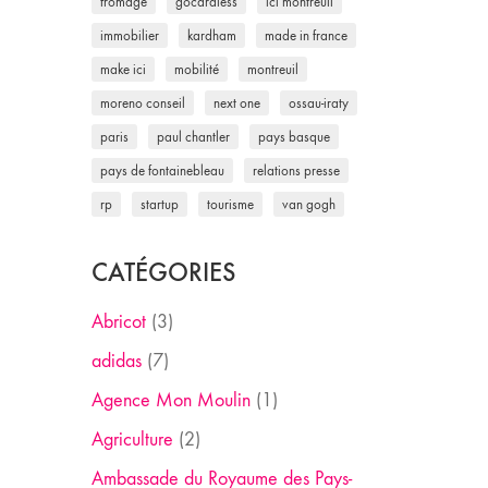
fromage
gocardless
ici montreuil
immobilier
kardham
made in france
make ici
mobilité
montreuil
moreno conseil
next one
ossau-iraty
paris
paul chantler
pays basque
pays de fontainebleau
relations presse
rp
startup
tourisme
van gogh
CATÉGORIES
Abricot
(3)
adidas
(7)
Agence Mon Moulin
(1)
Agriculture
(2)
Ambassade du Royaume des Pays-