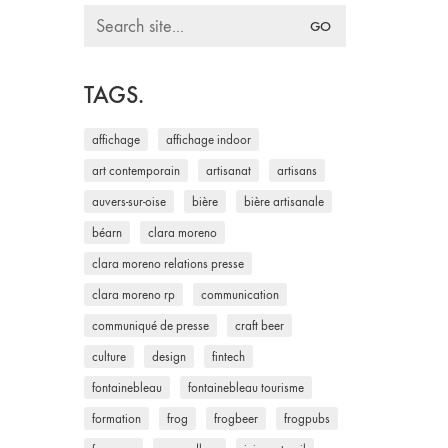
Search
for:
TAGS.
affichage
affichage indoor
art contemporain
artisanat
artisans
auvers-sur-oise
bière
bière artisanale
béarn
clara moreno
clara moreno relations presse
clara moreno rp
communication
communiqué de presse
craft beer
culture
design
fintech
fontainebleau
fontainebleau tourisme
formation
frog
frogbeer
frogpubs