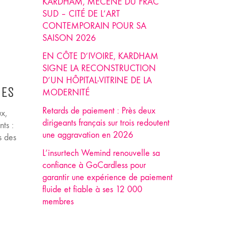
KARDHAM, MÉCÈNE DU FRAC
SUD – CITÉ DE L’ART
CONTEMPORAIN POUR SA
SAISON 2026
EN CÔTE D’IVOIRE, KARDHAM
SIGNE LA RECONSTRUCTION
D’UN HÔPITAL-VITRINE DE LA
IES
MODERNITÉ
Retards de paiement : Près deux
ux,
dirigeants français sur trois redoutent
nts :
une aggravation en 2026
s des
L’insurtech Wemind renouvelle sa
confiance à GoCardless pour
garantir une expérience de paiement
fluide et fiable à ses 12 000
membres