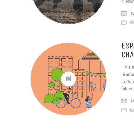
« Jou
18
Cl
ESP
CHA
Visit
rencon
cette
futurs
13
Cl