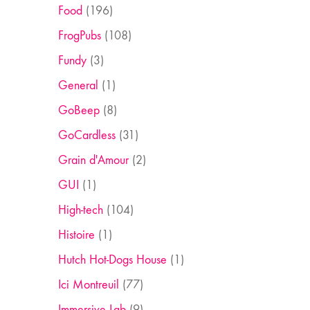
Food
(196)
FrogPubs
(108)
Fundy
(3)
General
(1)
GoBeep
(8)
GoCardless
(31)
Grain d'Amour
(2)
GUI
(1)
High-tech
(104)
Histoire
(1)
Hutch Hot-Dogs House
(1)
Ici Montreuil
(77)
Immersive Lab
(9)