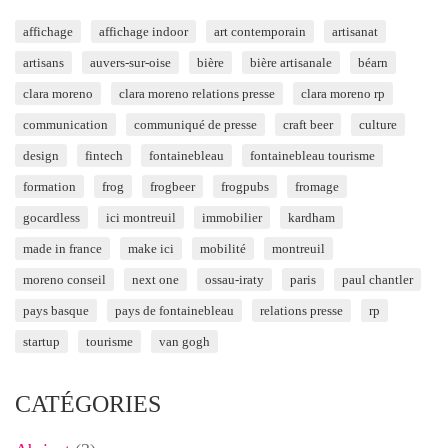
affichage
affichage indoor
art contemporain
artisanat
artisans
auvers-sur-oise
bière
bière artisanale
béarn
clara moreno
clara moreno relations presse
clara moreno rp
communication
communiqué de presse
craft beer
culture
design
fintech
fontainebleau
fontainebleau tourisme
formation
frog
frogbeer
frogpubs
fromage
gocardless
ici montreuil
immobilier
kardham
made in france
make ici
mobilité
montreuil
moreno conseil
next one
ossau-iraty
paris
paul chantler
pays basque
pays de fontainebleau
relations presse
rp
startup
tourisme
van gogh
CATÉGORIES