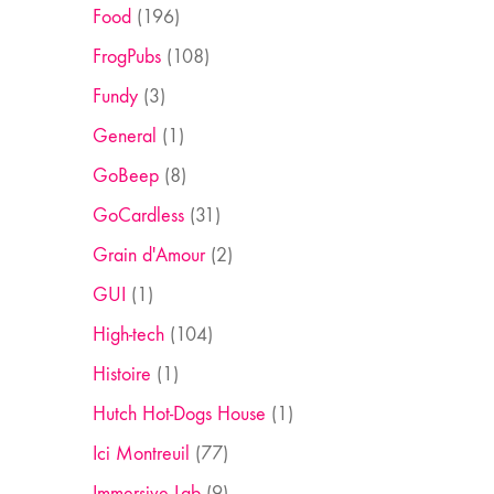
Food
(196)
FrogPubs
(108)
Fundy
(3)
General
(1)
GoBeep
(8)
GoCardless
(31)
Grain d'Amour
(2)
GUI
(1)
High-tech
(104)
Histoire
(1)
Hutch Hot-Dogs House
(1)
Ici Montreuil
(77)
Immersive Lab
(9)