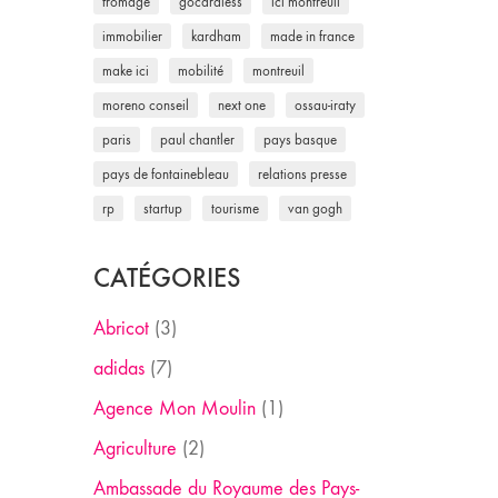
fromage
gocardless
ici montreuil
immobilier
kardham
made in france
make ici
mobilité
montreuil
moreno conseil
next one
ossau-iraty
paris
paul chantler
pays basque
pays de fontainebleau
relations presse
rp
startup
tourisme
van gogh
CATÉGORIES
Abricot
(3)
adidas
(7)
Agence Mon Moulin
(1)
Agriculture
(2)
Ambassade du Royaume des Pays-