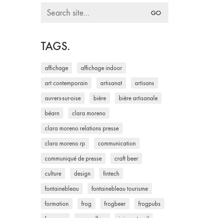
Search
for:
TAGS.
affichage
affichage indoor
art contemporain
artisanat
artisans
auvers-sur-oise
bière
bière artisanale
béarn
clara moreno
clara moreno relations presse
clara moreno rp
communication
communiqué de presse
craft beer
culture
design
fintech
fontainebleau
fontainebleau tourisme
formation
frog
frogbeer
frogpubs