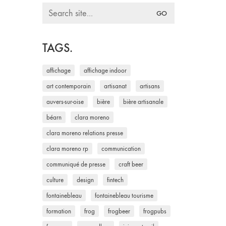
Search
for:
TAGS.
affichage
affichage indoor
art contemporain
artisanat
artisans
auvers-sur-oise
bière
bière artisanale
béarn
clara moreno
clara moreno relations presse
clara moreno rp
communication
communiqué de presse
craft beer
culture
design
fintech
fontainebleau
fontainebleau tourisme
formation
frog
frogbeer
frogpubs