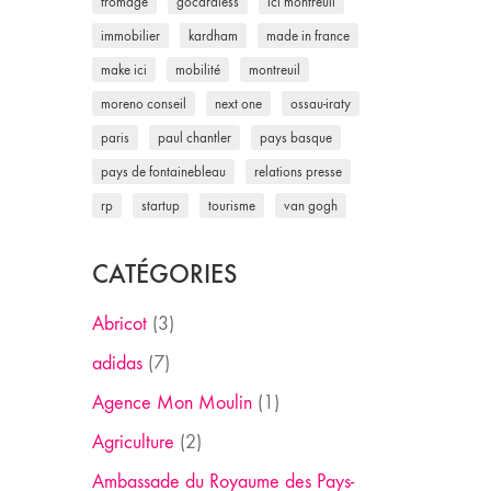
fromage
gocardless
ici montreuil
immobilier
kardham
made in france
make ici
mobilité
montreuil
moreno conseil
next one
ossau-iraty
paris
paul chantler
pays basque
pays de fontainebleau
relations presse
rp
startup
tourisme
van gogh
CATÉGORIES
Abricot
(3)
adidas
(7)
Agence Mon Moulin
(1)
Agriculture
(2)
Ambassade du Royaume des Pays-