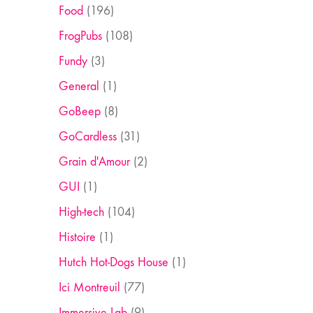
Food
(196)
FrogPubs
(108)
Fundy
(3)
General
(1)
GoBeep
(8)
GoCardless
(31)
Grain d'Amour
(2)
GUI
(1)
High-tech
(104)
Histoire
(1)
Hutch Hot-Dogs House
(1)
Ici Montreuil
(77)
Immersive Lab
(9)