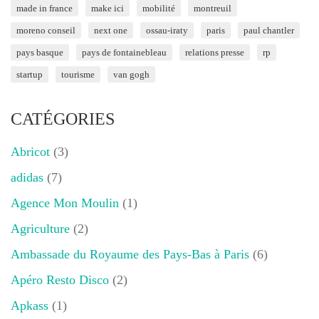
made in france
make ici
mobilité
montreuil
moreno conseil
next one
ossau-iraty
paris
paul chantler
pays basque
pays de fontainebleau
relations presse
rp
startup
tourisme
van gogh
CATÉGORIES
Abricot
(3)
adidas
(7)
Agence Mon Moulin
(1)
Agriculture
(2)
Ambassade du Royaume des Pays-Bas à Paris
(6)
Apéro Resto Disco
(2)
Apkass
(1)