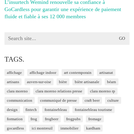
L’insurtech Wemind renouvelle sa confiance à
GoCardless pour garantir une expérience de paiement
fluide et fiable à ses 12 000 membres
Search
for:
TAGS.
affichage
affichage indoor
art contemporain
artisanat
artisans
auvers-sur-oise
bière
bière artisanale
béarn
clara moreno
clara moreno relations presse
clara moreno rp
communication
communiqué de presse
craft beer
culture
design
fintech
fontainebleau
fontainebleau tourisme
formation
frog
frogbeer
frogpubs
fromage
gocardless
ici montreuil
immobilier
kardham