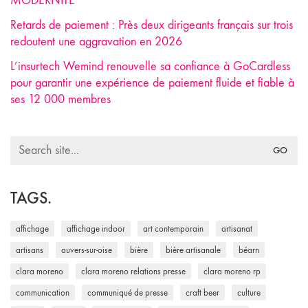
MODERNITÉ
Retards de paiement : Près deux dirigeants français sur trois
redoutent une aggravation en 2026
L’insurtech Wemind renouvelle sa confiance à GoCardless
pour garantir une expérience de paiement fluide et fiable à
ses 12 000 membres
Search
for:
TAGS.
affichage
affichage indoor
art contemporain
artisanat
artisans
auvers-sur-oise
bière
bière artisanale
béarn
clara moreno
clara moreno relations presse
clara moreno rp
communication
communiqué de presse
craft beer
culture