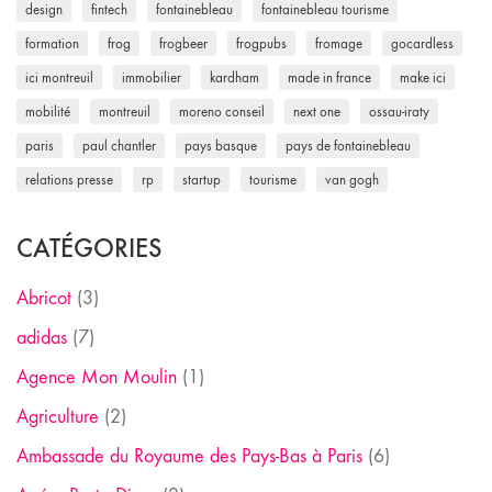
design
fintech
fontainebleau
fontainebleau tourisme
formation
frog
frogbeer
frogpubs
fromage
gocardless
ici montreuil
immobilier
kardham
made in france
make ici
mobilité
montreuil
moreno conseil
next one
ossau-iraty
paris
paul chantler
pays basque
pays de fontainebleau
relations presse
rp
startup
tourisme
van gogh
CATÉGORIES
Abricot
(3)
adidas
(7)
Agence Mon Moulin
(1)
Agriculture
(2)
Ambassade du Royaume des Pays-Bas à Paris
(6)