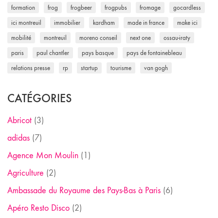
formation
frog
frogbeer
frogpubs
fromage
gocardless
ici montreuil
immobilier
kardham
made in france
make ici
mobilité
montreuil
moreno conseil
next one
ossau-iraty
paris
paul chantler
pays basque
pays de fontainebleau
relations presse
rp
startup
tourisme
van gogh
CATÉGORIES
Abricot
(3)
adidas
(7)
Agence Mon Moulin
(1)
Agriculture
(2)
Ambassade du Royaume des Pays-Bas à Paris
(6)
Apéro Resto Disco
(2)