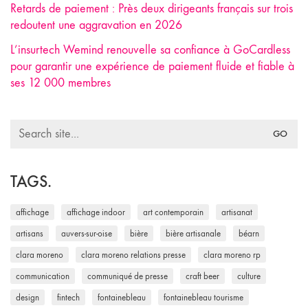
Retards de paiement : Près deux dirigeants français sur trois
redoutent une aggravation en 2026
L’insurtech Wemind renouvelle sa confiance à GoCardless
pour garantir une expérience de paiement fluide et fiable à
ses 12 000 membres
Search
for:
TAGS.
affichage
affichage indoor
art contemporain
artisanat
artisans
auvers-sur-oise
bière
bière artisanale
béarn
clara moreno
clara moreno relations presse
clara moreno rp
communication
communiqué de presse
craft beer
culture
design
fintech
fontainebleau
fontainebleau tourisme