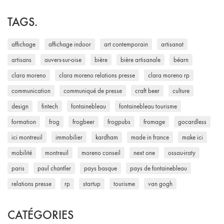
TAGS.
affichage
affichage indoor
art contemporain
artisanat
artisans
auvers-sur-oise
bière
bière artisanale
béarn
clara moreno
clara moreno relations presse
clara moreno rp
communication
communiqué de presse
craft beer
culture
design
fintech
fontainebleau
fontainebleau tourisme
formation
frog
frogbeer
frogpubs
fromage
gocardless
ici montreuil
immobilier
kardham
made in france
make ici
mobilité
montreuil
moreno conseil
next one
ossau-iraty
paris
paul chantler
pays basque
pays de fontainebleau
relations presse
rp
startup
tourisme
van gogh
CATÉGORIES