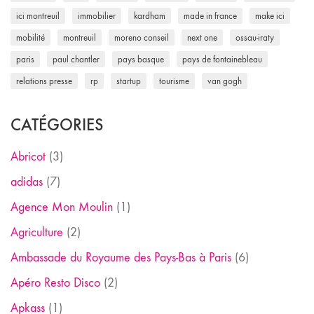
ici montreuil
immobilier
kardham
made in france
make ici
mobilité
montreuil
moreno conseil
next one
ossau-iraty
paris
paul chantler
pays basque
pays de fontainebleau
relations presse
rp
startup
tourisme
van gogh
CATÉGORIES
Abricot
(3)
adidas
(7)
Agence Mon Moulin
(1)
Agriculture
(2)
Ambassade du Royaume des Pays-Bas à Paris
(6)
Apéro Resto Disco
(2)
Apkass
(1)