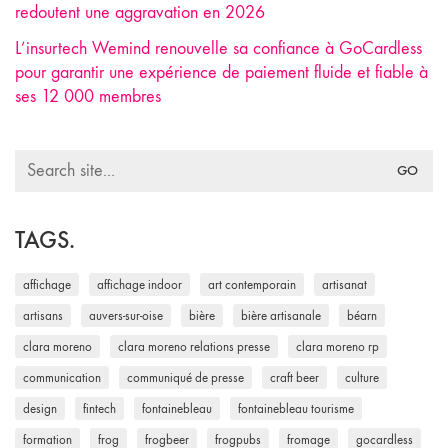
redoutent une aggravation en 2026
L’insurtech Wemind renouvelle sa confiance à GoCardless
pour garantir une expérience de paiement fluide et fiable à
ses 12 000 membres
Search
for:
TAGS.
affichage
affichage indoor
art contemporain
artisanat
artisans
auvers-sur-oise
bière
bière artisanale
béarn
clara moreno
clara moreno relations presse
clara moreno rp
communication
communiqué de presse
craft beer
culture
design
fintech
fontainebleau
fontainebleau tourisme
formation
frog
frogbeer
frogpubs
fromage
gocardless