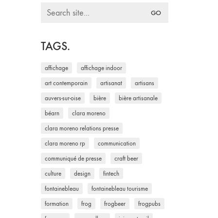
Search
for:
TAGS.
affichage
affichage indoor
art contemporain
artisanat
artisans
auvers-sur-oise
bière
bière artisanale
béarn
clara moreno
clara moreno relations presse
clara moreno rp
communication
communiqué de presse
craft beer
culture
design
fintech
fontainebleau
fontainebleau tourisme
formation
frog
frogbeer
frogpubs