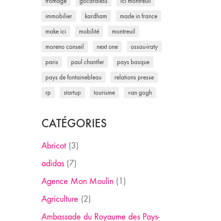
fromage
gocardless
ici montreuil
immobilier
kardham
made in france
make ici
mobilité
montreuil
moreno conseil
next one
ossau-iraty
paris
paul chantler
pays basque
pays de fontainebleau
relations presse
rp
startup
tourisme
van gogh
CATÉGORIES
Abricot
(3)
adidas
(7)
Agence Mon Moulin
(1)
Agriculture
(2)
Ambassade du Royaume des Pays-