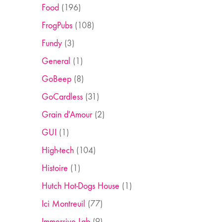
Food
(196)
FrogPubs
(108)
Fundy
(3)
General
(1)
GoBeep
(8)
GoCardless
(31)
Grain d'Amour
(2)
GUI
(1)
High-tech
(104)
Histoire
(1)
Hutch Hot-Dogs House
(1)
Ici Montreuil
(77)
Immersive Lab
(9)