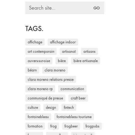
Search
for:
TAGS.
affichage
affichage indoor
art contemporain
artisanat
artisans
auvers-sur-oise
bière
bière artisanale
béarn
clara moreno
clara moreno relations presse
clara moreno rp
communication
communiqué de presse
craft beer
culture
design
fintech
fontainebleau
fontainebleau tourisme
formation
frog
frogbeer
frogpubs