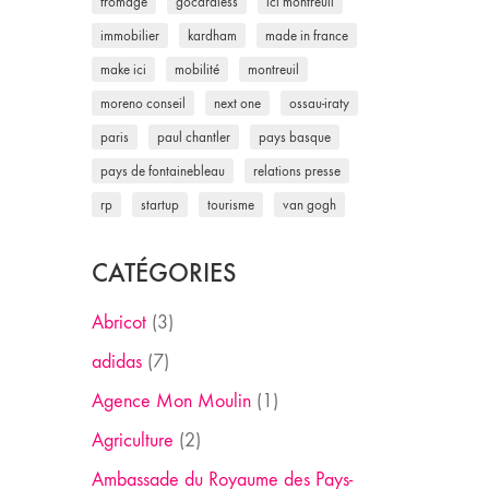
fromage
gocardless
ici montreuil
immobilier
kardham
made in france
make ici
mobilité
montreuil
moreno conseil
next one
ossau-iraty
paris
paul chantler
pays basque
pays de fontainebleau
relations presse
rp
startup
tourisme
van gogh
CATÉGORIES
Abricot
(3)
adidas
(7)
Agence Mon Moulin
(1)
Agriculture
(2)
Ambassade du Royaume des Pays-