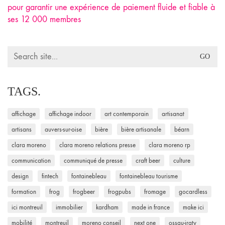
pour garantir une expérience de paiement fluide et fiable à
ses 12 000 membres
Search
for:
TAGS.
affichage
affichage indoor
art contemporain
artisanat
artisans
auvers-sur-oise
bière
bière artisanale
béarn
clara moreno
clara moreno relations presse
clara moreno rp
communication
communiqué de presse
craft beer
culture
design
fintech
fontainebleau
fontainebleau tourisme
formation
frog
frogbeer
frogpubs
fromage
gocardless
ici montreuil
immobilier
kardham
made in france
make ici
mobilité
montreuil
moreno conseil
next one
ossau-iraty