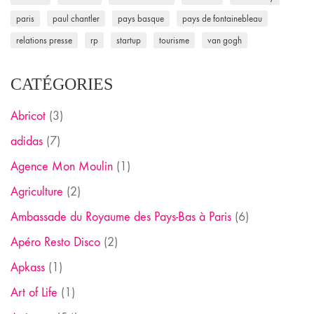
paris
paul chantler
pays basque
pays de fontainebleau
relations presse
rp
startup
tourisme
van gogh
CATÉGORIES
Abricot
(3)
adidas
(7)
Agence Mon Moulin
(1)
Agriculture
(2)
Ambassade du Royaume des Pays-Bas à Paris
(6)
Apéro Resto Disco
(2)
Apkass
(1)
Art of Life
(1)