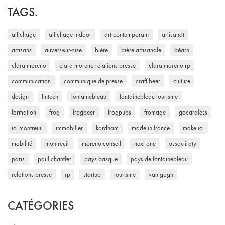
TAGS.
affichage
affichage indoor
art contemporain
artisanat
artisans
auvers-sur-oise
bière
bière artisanale
béarn
clara moreno
clara moreno relations presse
clara moreno rp
communication
communiqué de presse
craft beer
culture
design
fintech
fontainebleau
fontainebleau tourisme
formation
frog
frogbeer
frogpubs
fromage
gocardless
ici montreuil
immobilier
kardham
made in france
make ici
mobilité
montreuil
moreno conseil
next one
ossau-iraty
paris
paul chantler
pays basque
pays de fontainebleau
relations presse
rp
startup
tourisme
van gogh
CATÉGORIES