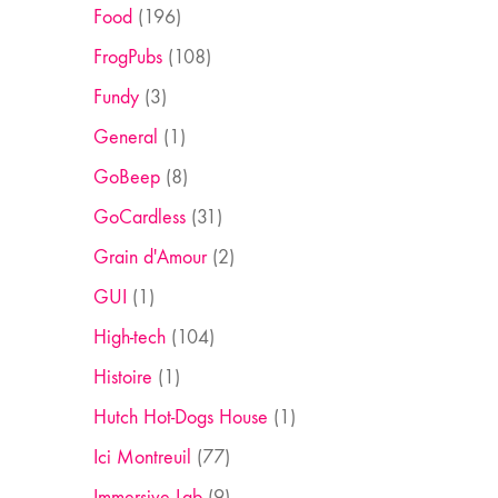
Food
(196)
FrogPubs
(108)
Fundy
(3)
General
(1)
GoBeep
(8)
GoCardless
(31)
Grain d'Amour
(2)
GUI
(1)
High-tech
(104)
Histoire
(1)
Hutch Hot-Dogs House
(1)
Ici Montreuil
(77)
Immersive Lab
(9)