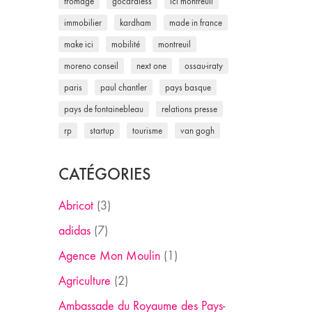
fromage
gocardless
ici montreuil
immobilier
kardham
made in france
make ici
mobilité
montreuil
moreno conseil
next one
ossau-iraty
paris
paul chantler
pays basque
pays de fontainebleau
relations presse
rp
startup
tourisme
van gogh
CATÉGORIES
Abricot
(3)
adidas
(7)
Agence Mon Moulin
(1)
Agriculture
(2)
Ambassade du Royaume des Pays-