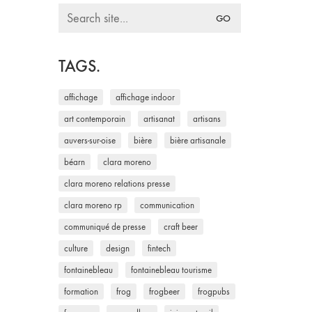
Search
for:
TAGS.
affichage
affichage indoor
art contemporain
artisanat
artisans
auvers-sur-oise
bière
bière artisanale
béarn
clara moreno
clara moreno relations presse
clara moreno rp
communication
communiqué de presse
craft beer
culture
design
fintech
fontainebleau
fontainebleau tourisme
formation
frog
frogbeer
frogpubs