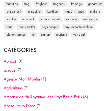
formation
frog
frogbeer
frogpubs
fromage
gocardless
ici montreuil
immobilier
kardham
made in france
make ici
mobilité
montreuil
moreno conseil
next one
ossau-iraty
paris
paul chantler
pays basque
pays de fontainebleau
relations presse
rp
startup
tourisme
van gogh
CATÉGORIES
Abricot
(3)
adidas
(7)
Agence Mon Moulin
(1)
Agriculture
(2)
Ambassade du Royaume des Pays-Bas à Paris
(6)
Apéro Resto Disco
(2)