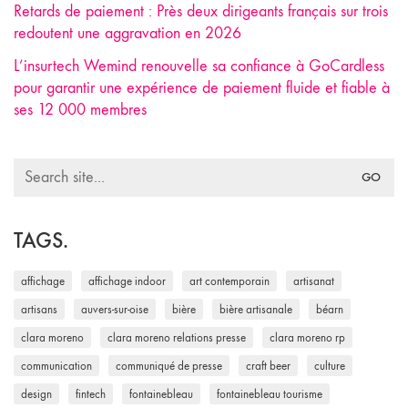
Retards de paiement : Près deux dirigeants français sur trois
redoutent une aggravation en 2026
L’insurtech Wemind renouvelle sa confiance à GoCardless
pour garantir une expérience de paiement fluide et fiable à
ses 12 000 membres
Search
for:
TAGS.
affichage
affichage indoor
art contemporain
artisanat
artisans
auvers-sur-oise
bière
bière artisanale
béarn
clara moreno
clara moreno relations presse
clara moreno rp
communication
communiqué de presse
craft beer
culture
design
fintech
fontainebleau
fontainebleau tourisme