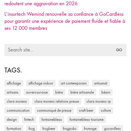
redoutent une aggravation en 2026
L’insurtech Wemind renouvelle sa confiance à GoCardless
pour garantir une expérience de paiement fluide et fiable à
ses 12 000 membres
Search
for:
TAGS.
affichage
affichage indoor
art contemporain
artisanat
artisans
auvers-sur-oise
bière
bière artisanale
béarn
clara moreno
clara moreno relations presse
clara moreno rp
communication
communiqué de presse
craft beer
culture
design
fintech
fontainebleau
fontainebleau tourisme
formation
frog
frogbeer
frogpubs
fromage
gocardless