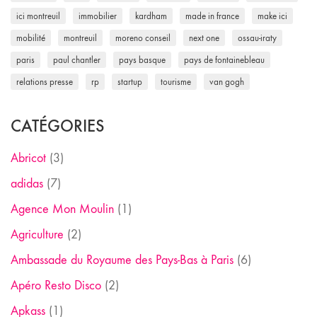
ici montreuil
immobilier
kardham
made in france
make ici
mobilité
montreuil
moreno conseil
next one
ossau-iraty
paris
paul chantler
pays basque
pays de fontainebleau
relations presse
rp
startup
tourisme
van gogh
CATÉGORIES
Abricot
(3)
adidas
(7)
Agence Mon Moulin
(1)
Agriculture
(2)
Ambassade du Royaume des Pays-Bas à Paris
(6)
Apéro Resto Disco
(2)
Apkass
(1)