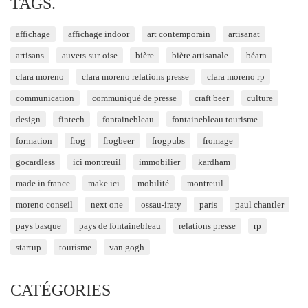
TAGS.
affichage
affichage indoor
art contemporain
artisanat
artisans
auvers-sur-oise
bière
bière artisanale
béarn
clara moreno
clara moreno relations presse
clara moreno rp
communication
communiqué de presse
craft beer
culture
design
fintech
fontainebleau
fontainebleau tourisme
formation
frog
frogbeer
frogpubs
fromage
gocardless
ici montreuil
immobilier
kardham
made in france
make ici
mobilité
montreuil
moreno conseil
next one
ossau-iraty
paris
paul chantler
pays basque
pays de fontainebleau
relations presse
rp
startup
tourisme
van gogh
CATÉGORIES