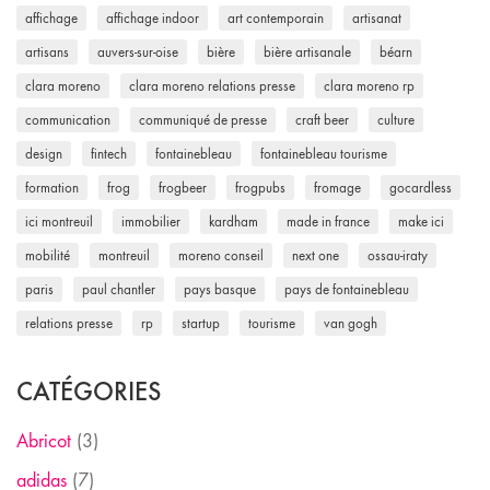
affichage
affichage indoor
art contemporain
artisanat
artisans
auvers-sur-oise
bière
bière artisanale
béarn
clara moreno
clara moreno relations presse
clara moreno rp
communication
communiqué de presse
craft beer
culture
design
fintech
fontainebleau
fontainebleau tourisme
formation
frog
frogbeer
frogpubs
fromage
gocardless
ici montreuil
immobilier
kardham
made in france
make ici
mobilité
montreuil
moreno conseil
next one
ossau-iraty
paris
paul chantler
pays basque
pays de fontainebleau
relations presse
rp
startup
tourisme
van gogh
CATÉGORIES
Abricot
(3)
adidas
(7)