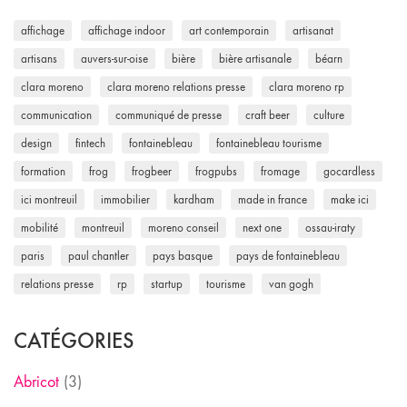
affichage
affichage indoor
art contemporain
artisanat
artisans
auvers-sur-oise
bière
bière artisanale
béarn
clara moreno
clara moreno relations presse
clara moreno rp
communication
communiqué de presse
craft beer
culture
design
fintech
fontainebleau
fontainebleau tourisme
formation
frog
frogbeer
frogpubs
fromage
gocardless
ici montreuil
immobilier
kardham
made in france
make ici
mobilité
montreuil
moreno conseil
next one
ossau-iraty
paris
paul chantler
pays basque
pays de fontainebleau
relations presse
rp
startup
tourisme
van gogh
CATÉGORIES
Abricot
(3)