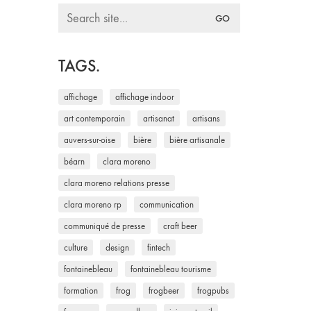
Search
for:
TAGS.
affichage
affichage indoor
art contemporain
artisanat
artisans
auvers-sur-oise
bière
bière artisanale
béarn
clara moreno
clara moreno relations presse
clara moreno rp
communication
communiqué de presse
craft beer
culture
design
fintech
fontainebleau
fontainebleau tourisme
formation
frog
frogbeer
frogpubs