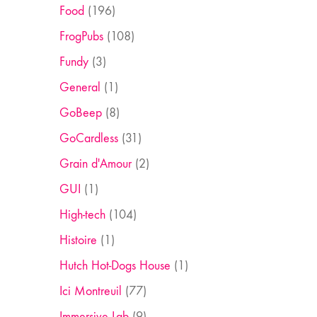
Food
(196)
FrogPubs
(108)
Fundy
(3)
General
(1)
GoBeep
(8)
GoCardless
(31)
Grain d'Amour
(2)
GUI
(1)
High-tech
(104)
Histoire
(1)
Hutch Hot-Dogs House
(1)
Ici Montreuil
(77)
Immersive Lab
(9)