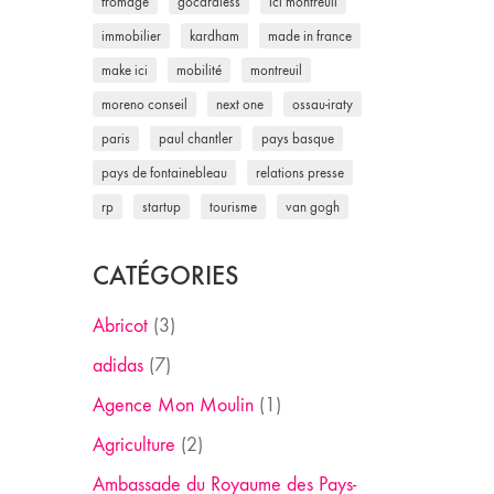
fromage
gocardless
ici montreuil
immobilier
kardham
made in france
make ici
mobilité
montreuil
moreno conseil
next one
ossau-iraty
paris
paul chantler
pays basque
pays de fontainebleau
relations presse
rp
startup
tourisme
van gogh
CATÉGORIES
Abricot
(3)
adidas
(7)
Agence Mon Moulin
(1)
Agriculture
(2)
Ambassade du Royaume des Pays-