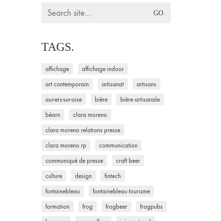
Search
for:
TAGS.
affichage
affichage indoor
art contemporain
artisanat
artisans
auvers-sur-oise
bière
bière artisanale
béarn
clara moreno
clara moreno relations presse
clara moreno rp
communication
communiqué de presse
craft beer
culture
design
fintech
fontainebleau
fontainebleau tourisme
formation
frog
frogbeer
frogpubs