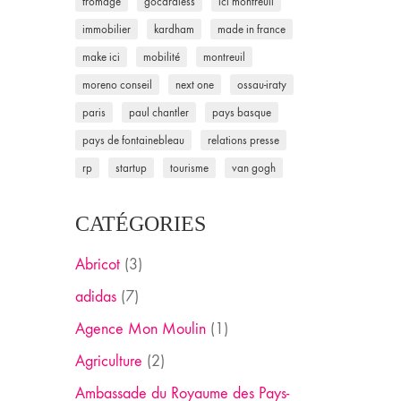
fromage
gocardless
ici montreuil
immobilier
kardham
made in france
make ici
mobilité
montreuil
moreno conseil
next one
ossau-iraty
paris
paul chantler
pays basque
pays de fontainebleau
relations presse
rp
startup
tourisme
van gogh
CATÉGORIES
Abricot
(3)
adidas
(7)
Agence Mon Moulin
(1)
Agriculture
(2)
Ambassade du Royaume des Pays-