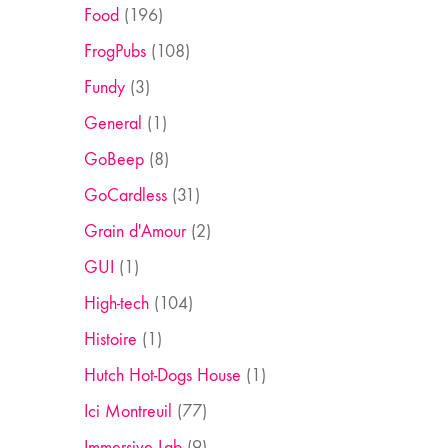
Food
(196)
FrogPubs
(108)
Fundy
(3)
General
(1)
GoBeep
(8)
GoCardless
(31)
Grain d'Amour
(2)
GUI
(1)
High-tech
(104)
Histoire
(1)
Hutch Hot-Dogs House
(1)
Ici Montreuil
(77)
Immersive Lab
(9)