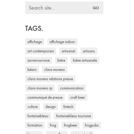
Search
for:
TAGS.
affichage
affichage indoor
art contemporain
artisanat
artisans
auvers-sur-oise
bière
bière artisanale
béarn
clara moreno
clara moreno relations presse
clara moreno rp
communication
communiqué de presse
craft beer
culture
design
fintech
fontainebleau
fontainebleau tourisme
formation
frog
frogbeer
frogpubs