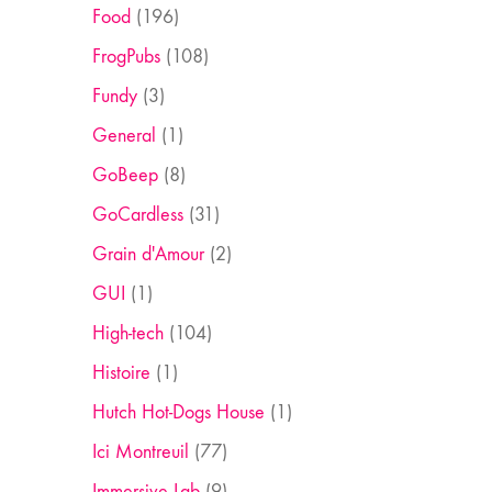
Food
(196)
FrogPubs
(108)
Fundy
(3)
General
(1)
GoBeep
(8)
GoCardless
(31)
Grain d'Amour
(2)
GUI
(1)
High-tech
(104)
Histoire
(1)
Hutch Hot-Dogs House
(1)
Ici Montreuil
(77)
Immersive Lab
(9)