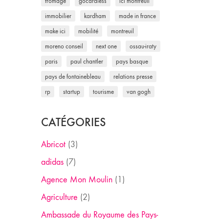
fromage
gocardless
ici montreuil
immobilier
kardham
made in france
make ici
mobilité
montreuil
moreno conseil
next one
ossau-iraty
paris
paul chantler
pays basque
pays de fontainebleau
relations presse
rp
startup
tourisme
van gogh
CATÉGORIES
Abricot
(3)
adidas
(7)
Agence Mon Moulin
(1)
Agriculture
(2)
Ambassade du Royaume des Pays-