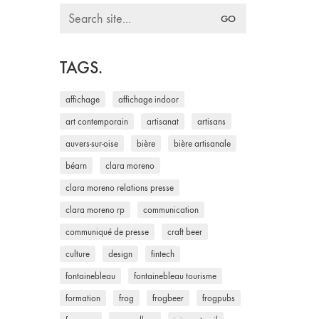
Search
for:
TAGS.
affichage
affichage indoor
art contemporain
artisanat
artisans
auvers-sur-oise
bière
bière artisanale
béarn
clara moreno
clara moreno relations presse
clara moreno rp
communication
communiqué de presse
craft beer
culture
design
fintech
fontainebleau
fontainebleau tourisme
formation
frog
frogbeer
frogpubs