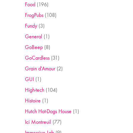
Food
(196)
FrogPubs
(108)
Fundy
(3)
General
(1)
GoBeep
(8)
GoCardless
(31)
Grain d'Amour
(2)
GUI
(1)
High-tech
(104)
Histoire
(1)
Hutch Hot-Dogs House
(1)
Ici Montreuil
(77)
Immersive Lab
(9)