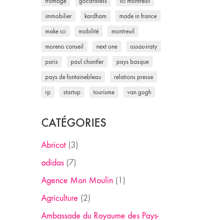
fromage
gocardless
ici montreuil
immobilier
kardham
made in france
make ici
mobilité
montreuil
moreno conseil
next one
ossau-iraty
paris
paul chantler
pays basque
pays de fontainebleau
relations presse
rp
startup
tourisme
van gogh
CATÉGORIES
Abricot
(3)
adidas
(7)
Agence Mon Moulin
(1)
Agriculture
(2)
Ambassade du Royaume des Pays-