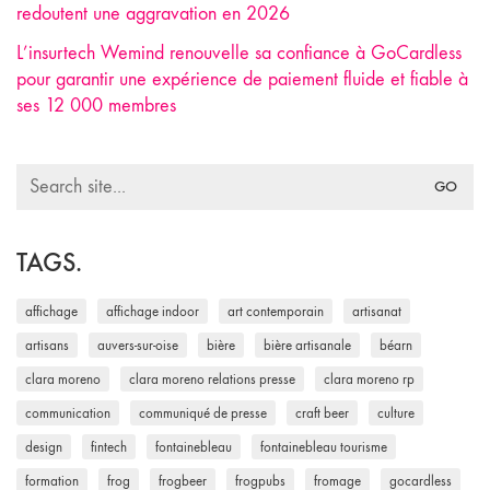
redoutent une aggravation en 2026
L’insurtech Wemind renouvelle sa confiance à GoCardless
pour garantir une expérience de paiement fluide et fiable à
ses 12 000 membres
Search
for:
TAGS.
affichage
affichage indoor
art contemporain
artisanat
artisans
auvers-sur-oise
bière
bière artisanale
béarn
clara moreno
clara moreno relations presse
clara moreno rp
communication
communiqué de presse
craft beer
culture
design
fintech
fontainebleau
fontainebleau tourisme
formation
frog
frogbeer
frogpubs
fromage
gocardless