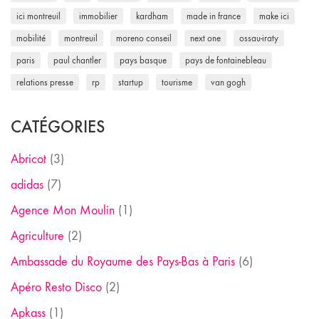
ici montreuil
immobilier
kardham
made in france
make ici
mobilité
montreuil
moreno conseil
next one
ossau-iraty
paris
paul chantler
pays basque
pays de fontainebleau
relations presse
rp
startup
tourisme
van gogh
CATÉGORIES
Abricot
(3)
adidas
(7)
Agence Mon Moulin
(1)
Agriculture
(2)
Ambassade du Royaume des Pays-Bas à Paris
(6)
Apéro Resto Disco
(2)
Apkass
(1)