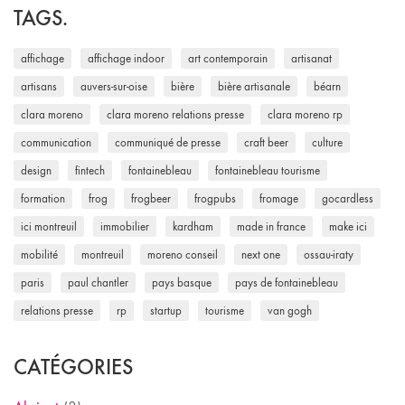
TAGS.
affichage
affichage indoor
art contemporain
artisanat
artisans
auvers-sur-oise
bière
bière artisanale
béarn
clara moreno
clara moreno relations presse
clara moreno rp
communication
communiqué de presse
craft beer
culture
design
fintech
fontainebleau
fontainebleau tourisme
formation
frog
frogbeer
frogpubs
fromage
gocardless
ici montreuil
immobilier
kardham
made in france
make ici
mobilité
montreuil
moreno conseil
next one
ossau-iraty
paris
paul chantler
pays basque
pays de fontainebleau
relations presse
rp
startup
tourisme
van gogh
CATÉGORIES