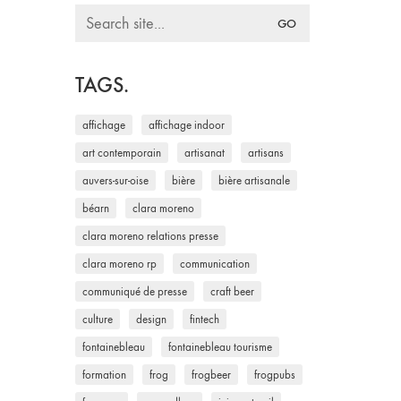
Search
for:
TAGS.
affichage
affichage indoor
art contemporain
artisanat
artisans
auvers-sur-oise
bière
bière artisanale
béarn
clara moreno
clara moreno relations presse
clara moreno rp
communication
communiqué de presse
craft beer
culture
design
fintech
fontainebleau
fontainebleau tourisme
formation
frog
frogbeer
frogpubs