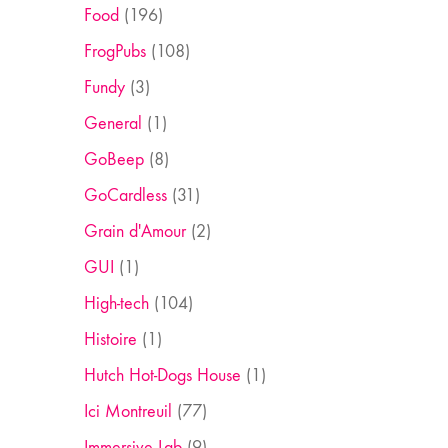
Food
(196)
FrogPubs
(108)
Fundy
(3)
General
(1)
GoBeep
(8)
GoCardless
(31)
Grain d'Amour
(2)
GUI
(1)
High-tech
(104)
Histoire
(1)
Hutch Hot-Dogs House
(1)
Ici Montreuil
(77)
Immersive Lab
(9)