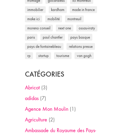
fromage
gocardless
ici montreuil
immobilier
kardham
made in france
make ici
mobilité
montreuil
moreno conseil
next one
ossau-iraty
paris
paul chantler
pays basque
pays de fontainebleau
relations presse
rp
startup
tourisme
van gogh
CATÉGORIES
Abricot
(3)
adidas
(7)
Agence Mon Moulin
(1)
Agriculture
(2)
Ambassade du Royaume des Pays-