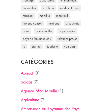
fromage
gocardless
ici montreuil
immobilier
kardham
made in france
make ici
mobilité
montreuil
moreno conseil
next one
ossau-iraty
paris
paul chantler
pays basque
pays de fontainebleau
relations presse
rp
startup
tourisme
van gogh
CATÉGORIES
Abricot
(3)
adidas
(7)
Agence Mon Moulin
(1)
Agriculture
(2)
Ambassade du Royaume des Pays-