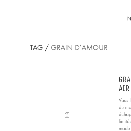
N
TAG /
GRAIN D’AMOUR
GRA
AIR
Vous 
du mo
échap
limit
made 