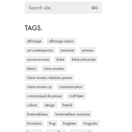
Search
for:
TAGS.
affichage
affichage indoor
art contemporain
artisanat
artisans
auvers-sur-oise
bière
bière artisanale
béarn
clara moreno
clara moreno relations presse
clara moreno rp
communication
communiqué de presse
craft beer
culture
design
fintech
fontainebleau
fontainebleau tourisme
formation
frog
frogbeer
frogpubs