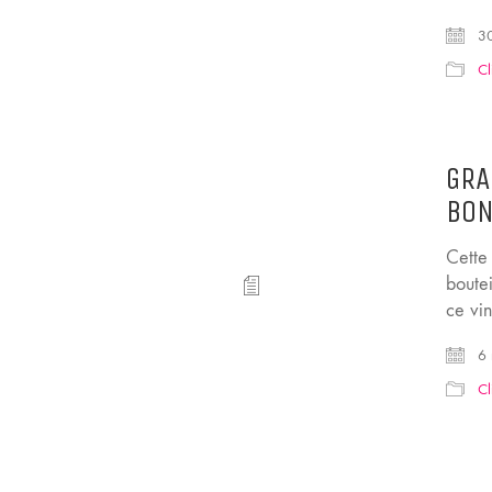
30
Cl
GRA
BO
Cette
boutei
ce vi
6 
Cl