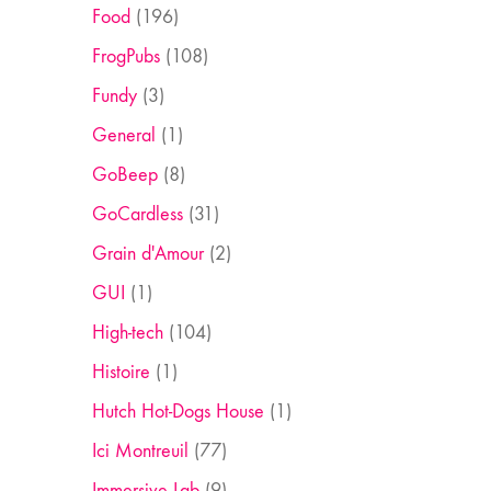
Food
(196)
FrogPubs
(108)
Fundy
(3)
General
(1)
GoBeep
(8)
GoCardless
(31)
Grain d'Amour
(2)
GUI
(1)
High-tech
(104)
Histoire
(1)
Hutch Hot-Dogs House
(1)
Ici Montreuil
(77)
Immersive Lab
(9)