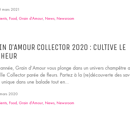
 mars 2021
ients
,
Food
,
Grain d'Amour
,
News
,
Newsroom
IN D’AMOUR COLLECTOR 2020 : CULTIVE LE
NHEUR
 année, Grain d’Amour vous plonge dans un univers champêtre 
lle Collector parée de fleurs. Partez à la (re)découverte des sa
n unique dans une balade tout en…
mars 2020
ients
,
Food
,
Grain d'Amour
,
News
,
Newsroom