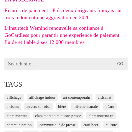
Retards de paiement : Près deux dirigeants français sur
trois redoutent une aggravation en 2026
L’insurtech Wemind renouvelle sa confiance à
GoCardless pour garantir une expérience de paiement
fluide et fiable à ses 12 000 membres
Search
for:
TAGS.
affichage
affichage indoor
art contemporain
artisanat
artisans
auvers-sur-oise
bière
bière artisanale
béarn
clara moreno
clara moreno relations presse
clara moreno rp
communication
communiqué de presse
craft beer
culture