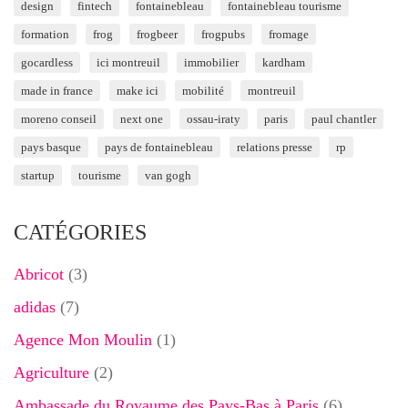
design
fintech
fontainebleau
fontainebleau tourisme
formation
frog
frogbeer
frogpubs
fromage
gocardless
ici montreuil
immobilier
kardham
made in france
make ici
mobilité
montreuil
moreno conseil
next one
ossau-iraty
paris
paul chantler
pays basque
pays de fontainebleau
relations presse
rp
startup
tourisme
van gogh
CATÉGORIES
Abricot
(3)
adidas
(7)
Agence Mon Moulin
(1)
Agriculture
(2)
Ambassade du Royaume des Pays-Bas à Paris
(6)