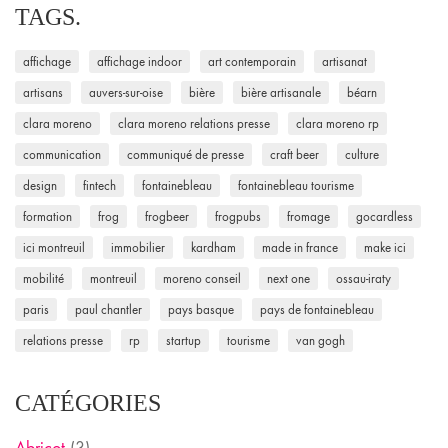
TAGS.
affichage
affichage indoor
art contemporain
artisanat
artisans
auvers-sur-oise
bière
bière artisanale
béarn
clara moreno
clara moreno relations presse
clara moreno rp
communication
communiqué de presse
craft beer
culture
design
fintech
fontainebleau
fontainebleau tourisme
formation
frog
frogbeer
frogpubs
fromage
gocardless
ici montreuil
immobilier
kardham
made in france
make ici
mobilité
montreuil
moreno conseil
next one
ossau-iraty
paris
paul chantler
pays basque
pays de fontainebleau
relations presse
rp
startup
tourisme
van gogh
CATÉGORIES