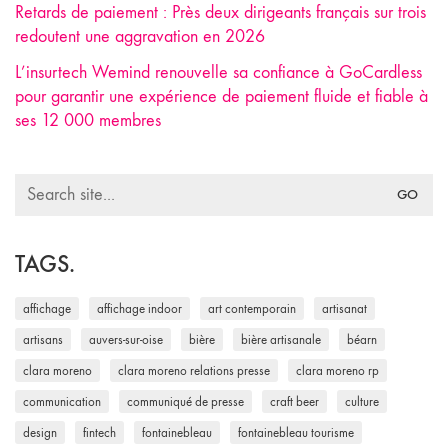
Retards de paiement : Près deux dirigeants français sur trois
redoutent une aggravation en 2026
L’insurtech Wemind renouvelle sa confiance à GoCardless
pour garantir une expérience de paiement fluide et fiable à
ses 12 000 membres
Search
for:
TAGS.
affichage
affichage indoor
art contemporain
artisanat
artisans
auvers-sur-oise
bière
bière artisanale
béarn
clara moreno
clara moreno relations presse
clara moreno rp
communication
communiqué de presse
craft beer
culture
design
fintech
fontainebleau
fontainebleau tourisme