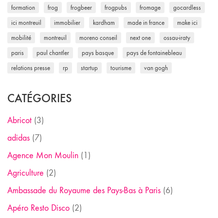
formation
frog
frogbeer
frogpubs
fromage
gocardless
ici montreuil
immobilier
kardham
made in france
make ici
mobilité
montreuil
moreno conseil
next one
ossau-iraty
paris
paul chantler
pays basque
pays de fontainebleau
relations presse
rp
startup
tourisme
van gogh
CATÉGORIES
Abricot
(3)
adidas
(7)
Agence Mon Moulin
(1)
Agriculture
(2)
Ambassade du Royaume des Pays-Bas à Paris
(6)
Apéro Resto Disco
(2)