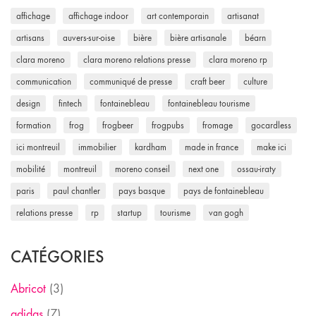
affichage
affichage indoor
art contemporain
artisanat
artisans
auvers-sur-oise
bière
bière artisanale
béarn
clara moreno
clara moreno relations presse
clara moreno rp
communication
communiqué de presse
craft beer
culture
design
fintech
fontainebleau
fontainebleau tourisme
formation
frog
frogbeer
frogpubs
fromage
gocardless
ici montreuil
immobilier
kardham
made in france
make ici
mobilité
montreuil
moreno conseil
next one
ossau-iraty
paris
paul chantler
pays basque
pays de fontainebleau
relations presse
rp
startup
tourisme
van gogh
CATÉGORIES
Abricot
(3)
adidas
(7)