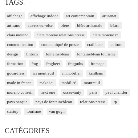
TAGS.
affichage
affichage indoor
art contemporain
artisanat
artisans
auvers-sur-oise
bière
bière artisanale
béarn
clara moreno
clara moreno relations presse
clara moreno rp
communication
communiqué de presse
craft beer
culture
design
fintech
fontainebleau
fontainebleau tourisme
formation
frog
frogbeer
frogpubs
fromage
gocardless
ici montreuil
immobilier
kardham
made in france
make ici
mobilité
montreuil
moreno conseil
next one
ossau-iraty
paris
paul chantler
pays basque
pays de fontainebleau
relations presse
rp
startup
tourisme
van gogh
CATÉGORIES