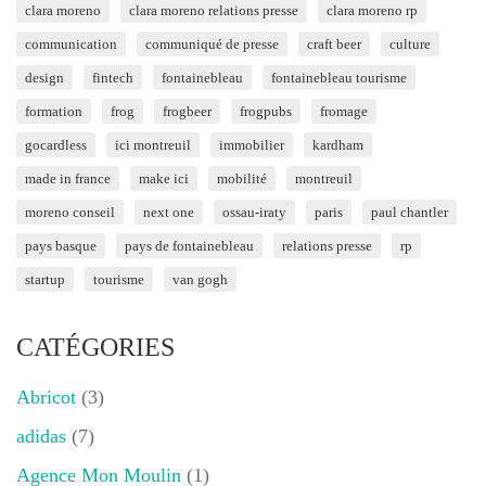
clara moreno
clara moreno relations presse
clara moreno rp
communication
communiqué de presse
craft beer
culture
design
fintech
fontainebleau
fontainebleau tourisme
formation
frog
frogbeer
frogpubs
fromage
gocardless
ici montreuil
immobilier
kardham
made in france
make ici
mobilité
montreuil
moreno conseil
next one
ossau-iraty
paris
paul chantler
pays basque
pays de fontainebleau
relations presse
rp
startup
tourisme
van gogh
CATÉGORIES
Abricot
(3)
adidas
(7)
Agence Mon Moulin
(1)