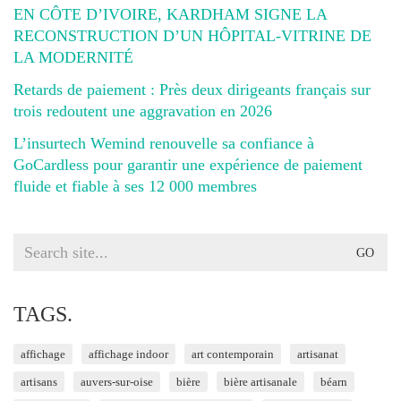
EN CÔTE D’IVOIRE, KARDHAM SIGNE LA
RECONSTRUCTION D’UN HÔPITAL-VITRINE DE
LA MODERNITÉ
Retards de paiement : Près deux dirigeants français sur
trois redoutent une aggravation en 2026
L’insurtech Wemind renouvelle sa confiance à
GoCardless pour garantir une expérience de paiement
fluide et fiable à ses 12 000 membres
Search
for:
TAGS.
affichage
affichage indoor
art contemporain
artisanat
artisans
auvers-sur-oise
bière
bière artisanale
béarn