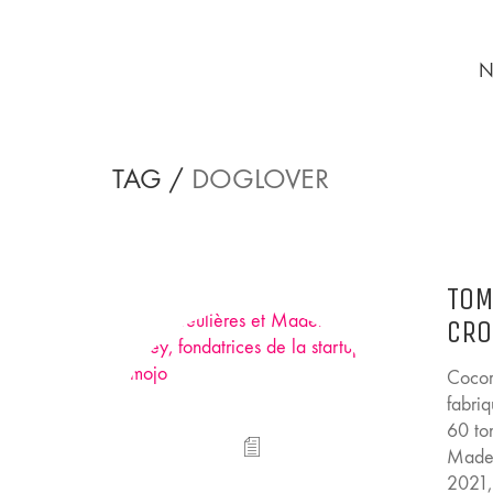
N
TAG /
DOGLOVER
TOM
CRO
Cocor
fabri
60 to
Madel
2021,