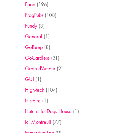
Food
(196)
FrogPubs
(108)
Fundy
(3)
General
(1)
GoBeep
(8)
GoCardless
(31)
Grain d'Amour
(2)
GUI
(1)
High-tech
(104)
Histoire
(1)
Hutch Hot-Dogs House
(1)
Ici Montreuil
(77)
Immersive Lab
(9)