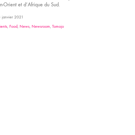
-Orient et d’Afrique du Sud.
 janvier 2021
ients
,
Food
,
News
,
Newsroom
,
Tomojo