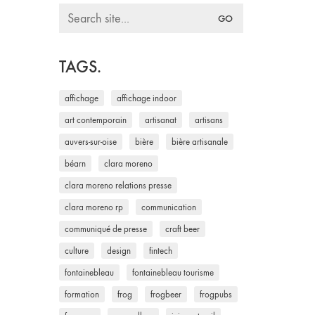
Search
for:
TAGS.
affichage
affichage indoor
art contemporain
artisanat
artisans
auvers-sur-oise
bière
bière artisanale
béarn
clara moreno
clara moreno relations presse
clara moreno rp
communication
communiqué de presse
craft beer
culture
design
fintech
fontainebleau
fontainebleau tourisme
formation
frog
frogbeer
frogpubs