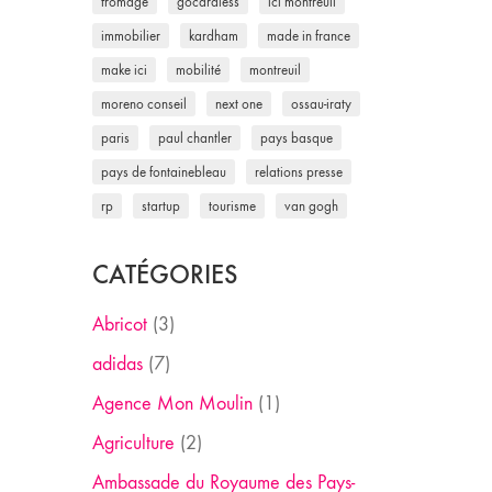
fromage
gocardless
ici montreuil
immobilier
kardham
made in france
make ici
mobilité
montreuil
moreno conseil
next one
ossau-iraty
paris
paul chantler
pays basque
pays de fontainebleau
relations presse
rp
startup
tourisme
van gogh
CATÉGORIES
Abricot
(3)
adidas
(7)
Agence Mon Moulin
(1)
Agriculture
(2)
Ambassade du Royaume des Pays-