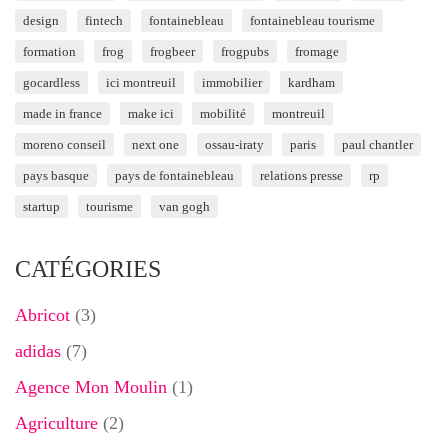
design
fintech
fontainebleau
fontainebleau tourisme
formation
frog
frogbeer
frogpubs
fromage
gocardless
ici montreuil
immobilier
kardham
made in france
make ici
mobilité
montreuil
moreno conseil
next one
ossau-iraty
paris
paul chantler
pays basque
pays de fontainebleau
relations presse
rp
startup
tourisme
van gogh
CATÉGORIES
Abricot
(3)
adidas
(7)
Agence Mon Moulin
(1)
Agriculture
(2)