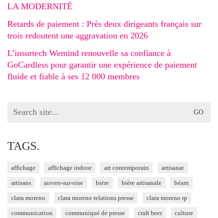
LA MODERNITÉ
Retards de paiement : Près deux dirigeants français sur
trois redoutent une aggravation en 2026
L’insurtech Wemind renouvelle sa confiance à
GoCardless pour garantir une expérience de paiement
fluide et fiable à ses 12 000 membres
Search
for:
TAGS.
affichage
affichage indoor
art contemporain
artisanat
artisans
auvers-sur-oise
bière
bière artisanale
béarn
clara moreno
clara moreno relations presse
clara moreno rp
communication
communiqué de presse
craft beer
culture