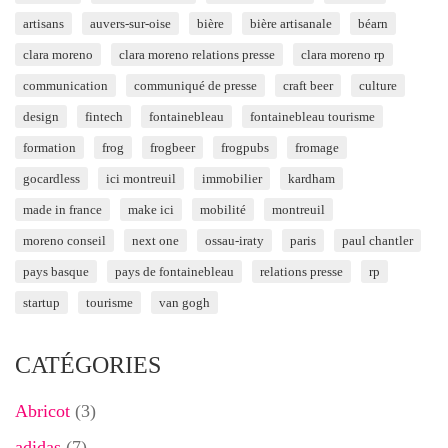
artisans
auvers-sur-oise
bière
bière artisanale
béarn
clara moreno
clara moreno relations presse
clara moreno rp
communication
communiqué de presse
craft beer
culture
design
fintech
fontainebleau
fontainebleau tourisme
formation
frog
frogbeer
frogpubs
fromage
gocardless
ici montreuil
immobilier
kardham
made in france
make ici
mobilité
montreuil
moreno conseil
next one
ossau-iraty
paris
paul chantler
pays basque
pays de fontainebleau
relations presse
rp
startup
tourisme
van gogh
CATÉGORIES
Abricot
(3)
adidas
(7)