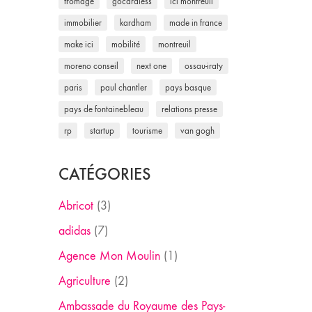
fromage
gocardless
ici montreuil
immobilier
kardham
made in france
make ici
mobilité
montreuil
moreno conseil
next one
ossau-iraty
paris
paul chantler
pays basque
pays de fontainebleau
relations presse
rp
startup
tourisme
van gogh
CATÉGORIES
Abricot
(3)
adidas
(7)
Agence Mon Moulin
(1)
Agriculture
(2)
Ambassade du Royaume des Pays-