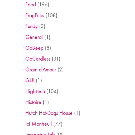
Food
(196)
FrogPubs
(108)
Fundy
(3)
General
(1)
GoBeep
(8)
GoCardless
(31)
Grain d'Amour
(2)
GUI
(1)
High-tech
(104)
Histoire
(1)
Hutch Hot-Dogs House
(1)
Ici Montreuil
(77)
Immersive Lab
(9)