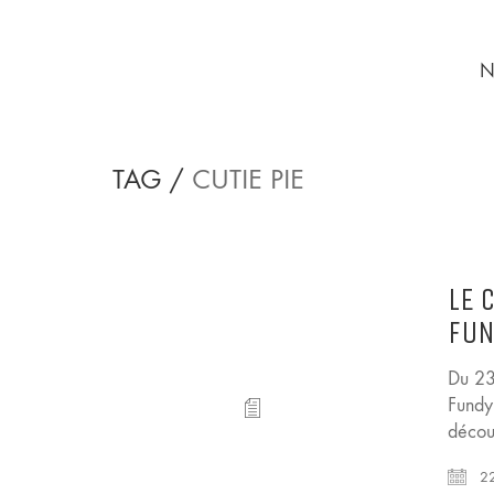
N
TAG /
CUTIE PIE
LE 
FUN
Du 23
Fundy
décou
22