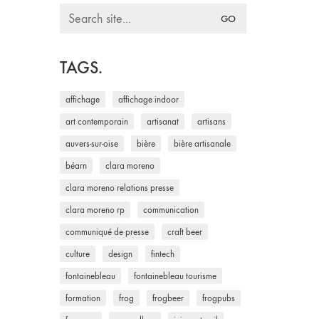
Search
for:
TAGS.
affichage
affichage indoor
art contemporain
artisanat
artisans
auvers-sur-oise
bière
bière artisanale
béarn
clara moreno
clara moreno relations presse
clara moreno rp
communication
communiqué de presse
craft beer
culture
design
fintech
fontainebleau
fontainebleau tourisme
formation
frog
frogbeer
frogpubs