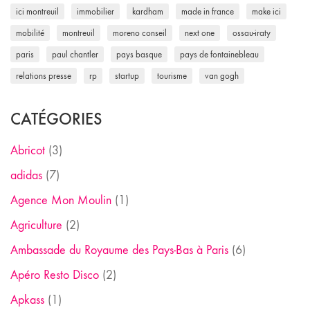
ici montreuil
immobilier
kardham
made in france
make ici
mobilité
montreuil
moreno conseil
next one
ossau-iraty
paris
paul chantler
pays basque
pays de fontainebleau
relations presse
rp
startup
tourisme
van gogh
CATÉGORIES
Abricot
(3)
adidas
(7)
Agence Mon Moulin
(1)
Agriculture
(2)
Ambassade du Royaume des Pays-Bas à Paris
(6)
Apéro Resto Disco
(2)
Apkass
(1)