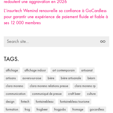
redoutent une aggravation en 2026
L’insurtech Wemind renouvelle sa confiance à GoCardless
pour garantir une expérience de paiement fluide et fiable à
ses 12 000 membres
Search
for:
TAGS.
affichage
affichage indoor
art contemporain
artisanat
artisans
auvers-sur-oise
bière
bière artisanale
béarn
clara moreno
clara moreno relations presse
clara moreno rp
communication
communiqué de presse
craft beer
culture
design
fintech
fontainebleau
fontainebleau tourisme
formation
frog
frogbeer
frogpubs
fromage
gocardless