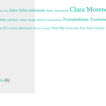
Clara Moreno
bière artisanale
bière
Béarn
clara moreno
ur-Oise
Fontainebleau Tourism
sse
craft beer
fintech
culture
design
fontainebleau
Next One
e ICI
Montreuil
Paul Chantler
Ossau-Iraty
Paris
Moreno Conseil
mobilité
is
(6)