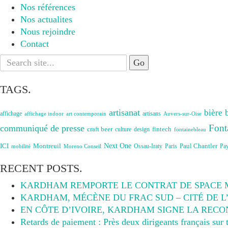
Nos références
Nos actualites
Nous rejoindre
Contact
Search
for:
TAGS.
artisanat
bière
affichage
artisans
affichage indoor
art contemporain
Auvers-sur-Oise
Font
communiqué de presse
craft beer
fintech
culture
design
fontainebleau
Next One
ICI
Montreuil
Paul Chantler
Ossau-Iraty
Paris
Pa
Moreno Conseil
mobilité
RECENT POSTS.
KARDHAM REMPORTE LE CONTRAT DE SPACE
KARDHAM, MÉCÈNE DU FRAC SUD – CITÉ DE L
EN CÔTE D’IVOIRE, KARDHAM SIGNE LA RECO
Retards de paiement : Près deux dirigeants français sur