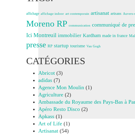
artisanat
affichage
artisans
affichage indoor
art contemporain
Auvers-s
Moreno RP
communiqué de pre
communication
Ici Montreuil
immobilier
Kardham
made in france
Mak
presse
startup
RP
tourisme
Van Gogh
CATÉGORIES
Abricot
(3)
adidas
(7)
Agence Mon Moulin
(1)
Agriculture
(2)
Ambassade du Royaume des Pays-Bas à Par
Apéro Resto Disco
(2)
Apkass
(1)
Art of Life
(1)
Artisanat
(54)