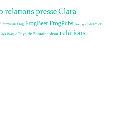
Clara
 relations presse
FrogBeer
FrogPubs
e
formation
Gocardless
Frog
fromage
relations
Pays de Fontainebleau
Pays Basque