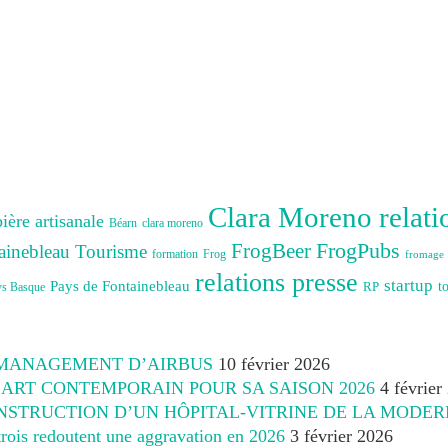
Clara Moreno relati
bière artisanale
Béarn
clara moreno
FrogBeer
FrogPubs
ainebleau Tourisme
formation
Frog
fromage
relations presse
startup
Pays de Fontainebleau
RP
t
ys Basque
 MANAGEMENT D’AIRBUS
10 février 2026
’ART CONTEMPORAIN POUR SA SAISON 2026
4 février
NSTRUCTION D’UN HÔPITAL-VITRINE DE LA MODER
 trois redoutent une aggravation en 2026
3 février 2026