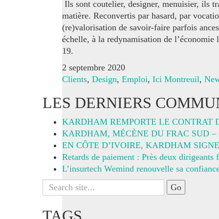
Ils sont coutelier, designer, menuisier, ils t
matière. Reconvertis par hasard, par vocation
(re)valorisation de savoir-faire parfois ances
échelle, à la redynamisation de l’économie 
19.
2 septembre 2020
Clients
,
Design
,
Emploi
,
Ici Montreuil
,
Ne
LES DERNIERS COMMUN
KARDHAM REMPORTE LE CONTRAT 
KARDHAM, MÉCÈNE DU FRAC SUD – C
EN CÔTE D’IVOIRE, KARDHAM SIGN
Retards de paiement : Près deux dirigeants f
L’insurtech Wemind renouvelle sa confiance
Search
for:
TAGS.