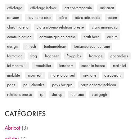
affichage
affichage indoor
art contemporain
artisanat
artisans
auvers-sur-oise
bière
bière artisanale
béarn
clara moreno
clara moreno relations presse
clara moreno rp
communication
communiqué de presse
craft beer
culture
design
fintech
fontainebleau
fontainebleau tourisme
formation
frog
frogbeer
frogpubs
fromage
gocardless
ici montreuil
immobilier
kardham
made in france
make ici
mobilité
montreuil
moreno conseil
next one
ossau-iraty
paris
paul chantler
pays basque
pays de fontainebleau
relations presse
rp
startup
tourisme
van gogh
CATÉGORIES
Abricot
(3)