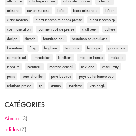
affichage
affichage indoor
art contemporain
artisanat
artisans
auvers-sur-oise
bière
bière artisanale
béarn
clara moreno
clara moreno relations presse
clara moreno rp
communication
communiqué de presse
craft beer
culture
design
fintech
fontainebleau
fontainebleau tourisme
formation
frog
frogbeer
frogpubs
fromage
gocardless
ici montreuil
immobilier
kardham
made in france
make ici
mobilité
montreuil
moreno conseil
next one
ossau-iraty
paris
paul chantler
pays basque
pays de fontainebleau
relations presse
rp
startup
tourisme
van gogh
CATÉGORIES
Abricot
(3)
adidas
(7)