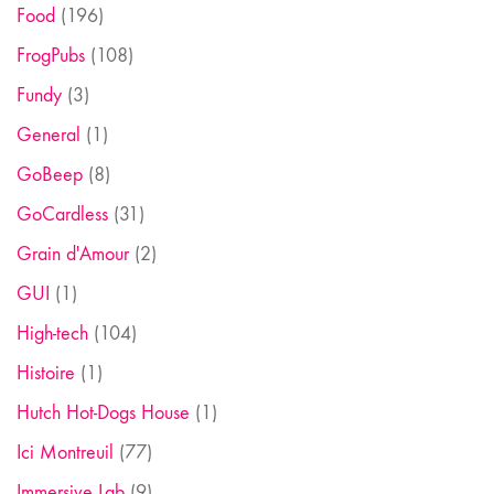
Food
(196)
FrogPubs
(108)
Fundy
(3)
General
(1)
GoBeep
(8)
GoCardless
(31)
Grain d'Amour
(2)
GUI
(1)
High-tech
(104)
Histoire
(1)
Hutch Hot-Dogs House
(1)
Ici Montreuil
(77)
Immersive Lab
(9)