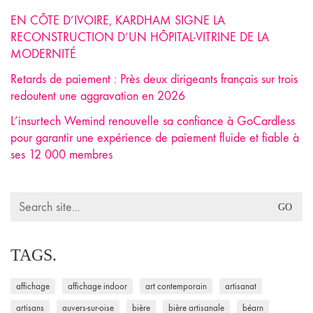
EN CÔTE D’IVOIRE, KARDHAM SIGNE LA
RECONSTRUCTION D’UN HÔPITAL-VITRINE DE LA
MODERNITÉ
Retards de paiement : Près deux dirigeants français sur trois
redoutent une aggravation en 2026
L’insurtech Wemind renouvelle sa confiance à GoCardless
pour garantir une expérience de paiement fluide et fiable à
ses 12 000 membres
Search
for:
TAGS.
affichage
affichage indoor
art contemporain
artisanat
artisans
auvers-sur-oise
bière
bière artisanale
béarn