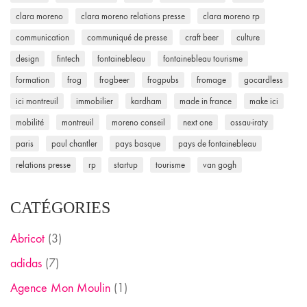
clara moreno
clara moreno relations presse
clara moreno rp
communication
communiqué de presse
craft beer
culture
design
fintech
fontainebleau
fontainebleau tourisme
formation
frog
frogbeer
frogpubs
fromage
gocardless
ici montreuil
immobilier
kardham
made in france
make ici
mobilité
montreuil
moreno conseil
next one
ossau-iraty
paris
paul chantler
pays basque
pays de fontainebleau
relations presse
rp
startup
tourisme
van gogh
CATÉGORIES
Abricot
(3)
adidas
(7)
Agence Mon Moulin
(1)