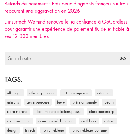
Retards de paiement : Près deux dirigeants français sur trois
redoutent une aggravation en 2026
L’insurtech Wemind renouvelle sa confiance à GoCardless
pour garantir une expérience de paiement fluide et fiable à
ses 12 000 membres
Search
for:
TAGS.
affichage
affichage indoor
art contemporain
artisanat
artisans
auvers-sur-oise
bière
bière artisanale
béarn
clara moreno
clara moreno relations presse
clara moreno rp
communication
communiqué de presse
craft beer
culture
design
fintech
fontainebleau
fontainebleau tourisme