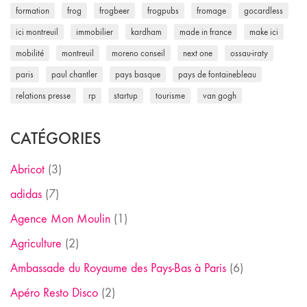
formation
frog
frogbeer
frogpubs
fromage
gocardless
ici montreuil
immobilier
kardham
made in france
make ici
mobilité
montreuil
moreno conseil
next one
ossau-iraty
paris
paul chantler
pays basque
pays de fontainebleau
relations presse
rp
startup
tourisme
van gogh
CATÉGORIES
Abricot
(3)
adidas
(7)
Agence Mon Moulin
(1)
Agriculture
(2)
Ambassade du Royaume des Pays-Bas à Paris
(6)
Apéro Resto Disco
(2)