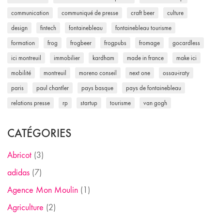
communication
communiqué de presse
craft beer
culture
design
fintech
fontainebleau
fontainebleau tourisme
formation
frog
frogbeer
frogpubs
fromage
gocardless
ici montreuil
immobilier
kardham
made in france
make ici
mobilité
montreuil
moreno conseil
next one
ossau-iraty
paris
paul chantler
pays basque
pays de fontainebleau
relations presse
rp
startup
tourisme
van gogh
CATÉGORIES
Abricot
(3)
adidas
(7)
Agence Mon Moulin
(1)
Agriculture
(2)