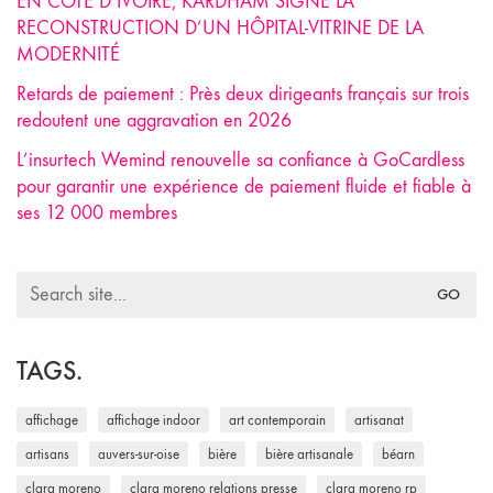
EN CÔTE D’IVOIRE, KARDHAM SIGNE LA
RECONSTRUCTION D’UN HÔPITAL-VITRINE DE LA
MODERNITÉ
Retards de paiement : Près deux dirigeants français sur trois
redoutent une aggravation en 2026
L’insurtech Wemind renouvelle sa confiance à GoCardless
pour garantir une expérience de paiement fluide et fiable à
ses 12 000 membres
Search
for:
TAGS.
affichage
affichage indoor
art contemporain
artisanat
artisans
auvers-sur-oise
bière
bière artisanale
béarn
clara moreno
clara moreno relations presse
clara moreno rp