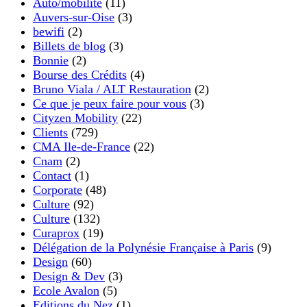
Auto/mobilité
(11)
Auvers-sur-Oise
(3)
bewifi
(2)
Billets de blog
(3)
Bonnie
(2)
Bourse des Crédits
(4)
Bruno Viala / ALT Restauration
(2)
Ce que je peux faire pour vous
(3)
Cityzen Mobility
(22)
Clients
(729)
CMA Ile-de-France
(22)
Cnam
(2)
Contact
(1)
Corporate
(48)
Culture
(92)
Culture
(132)
Curaprox
(19)
Délégation de la Polynésie Française à Paris
(9)
Design
(60)
Design & Dev
(3)
Ecole Avalon
(5)
Editions du Nez
(1)