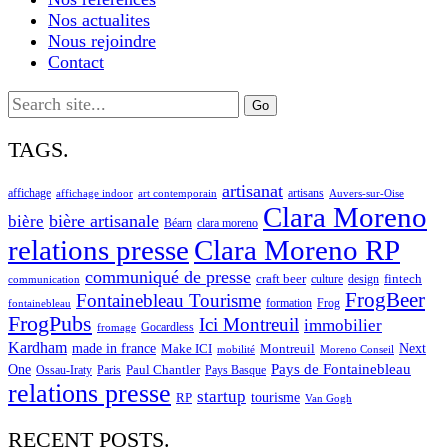
Nos actualites
Nous rejoindre
Contact
Search
for:
TAGS.
artisanat
affichage
artisans
affichage indoor
art contemporain
Auvers-sur-Oise
Clara Moreno
bière artisanale
bière
Béarn
clara moreno
Clara Moreno RP
relations presse
communiqué de presse
craft beer
fintech
culture
design
communication
FrogBeer
Fontainebleau Tourisme
formation
Frog
fontainebleau
FrogPubs
Ici Montreuil
immobilier
Gocardless
fromage
Kardham
made in france
Next
Make ICI
Montreuil
Moreno Conseil
mobilité
One
Pays de Fontainebleau
Paul Chantler
Ossau-Iraty
Paris
Pays Basque
relations presse
startup
RP
tourisme
Van Gogh
RECENT POSTS.