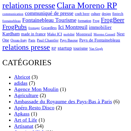
Clara Moreno RP
relations presse
communiqué de presse
craft beer
fintech
culture
design
communication
FrogBeer
Fontainebleau Tourisme
formation
Frog
fontainebleau
FrogPubs
Ici Montreuil
immobilier
Gocardless
fromage
Kardham
made in france
Next
Make ICI
Montreuil
Moreno Conseil
mobilité
One
Pays de Fontainebleau
Paul Chantler
Ossau-Iraty
Paris
Pays Basque
relations presse
startup
RP
tourisme
Van Gogh
CATÉGORIES
Abricot
(3)
adidas
(7)
Agence Mon Moulin
(1)
Agriculture
(2)
Ambassade du Royaume des Pays-Bas à Paris
(6)
Apéro Resto Disco
(2)
Apkass
(1)
Art of Life
(1)
Artisanat
(54)