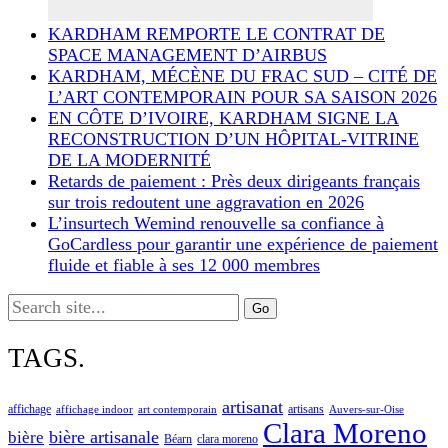
KARDHAM REMPORTE LE CONTRAT DE
SPACE MANAGEMENT D’AIRBUS
KARDHAM, MÉCÈNE DU FRAC SUD – CITÉ DE
L’ART CONTEMPORAIN POUR SA SAISON 2026
EN CÔTE D’IVOIRE, KARDHAM SIGNE LA
RECONSTRUCTION D’UN HÔPITAL-VITRINE
DE LA MODERNITÉ
Retards de paiement : Près deux dirigeants français
sur trois redoutent une aggravation en 2026
L’insurtech Wemind renouvelle sa confiance à
GoCardless pour garantir une expérience de paiement
fluide et fiable à ses 12 000 membres
Search
for:
TAGS.
artisanat
affichage
artisans
affichage indoor
art contemporain
Auvers-sur-Oise
Clara Moreno
bière artisanale
bière
Béarn
clara moreno