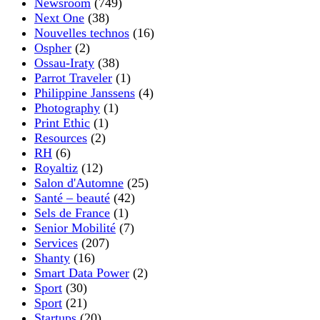
Newsroom
(749)
Next One
(38)
Nouvelles technos
(16)
Ospher
(2)
Ossau-Iraty
(38)
Parrot Traveler
(1)
Philippine Janssens
(4)
Photography
(1)
Print Ethic
(1)
Resources
(2)
RH
(6)
Royaltiz
(12)
Salon d'Automne
(25)
Santé – beauté
(42)
Sels de France
(1)
Senior Mobilité
(7)
Services
(207)
Shanty
(16)
Smart Data Power
(2)
Sport
(30)
Sport
(21)
Startups
(20)