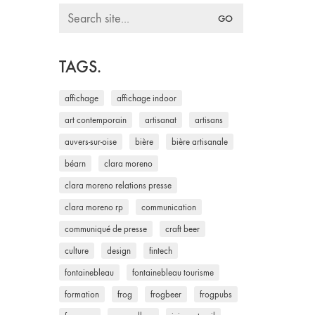
Search
for:
TAGS.
affichage
affichage indoor
art contemporain
artisanat
artisans
auvers-sur-oise
bière
bière artisanale
béarn
clara moreno
clara moreno relations presse
clara moreno rp
communication
communiqué de presse
craft beer
culture
design
fintech
fontainebleau
fontainebleau tourisme
formation
frog
frogbeer
frogpubs