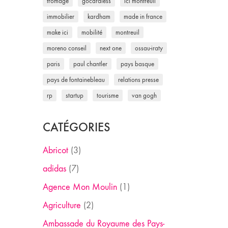
fromage
gocardless
ici montreuil
immobilier
kardham
made in france
make ici
mobilité
montreuil
moreno conseil
next one
ossau-iraty
paris
paul chantler
pays basque
pays de fontainebleau
relations presse
rp
startup
tourisme
van gogh
CATÉGORIES
Abricot
(3)
adidas
(7)
Agence Mon Moulin
(1)
Agriculture
(2)
Ambassade du Royaume des Pays-