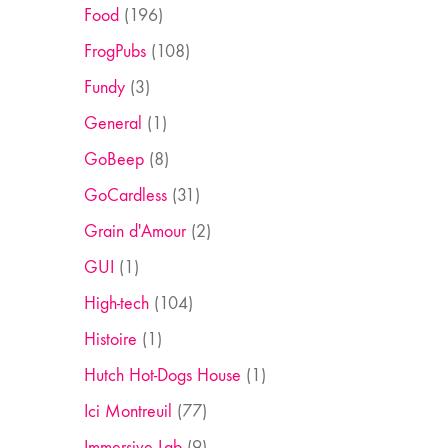
Food
(196)
FrogPubs
(108)
Fundy
(3)
General
(1)
GoBeep
(8)
GoCardless
(31)
Grain d'Amour
(2)
GUI
(1)
High-tech
(104)
Histoire
(1)
Hutch Hot-Dogs House
(1)
Ici Montreuil
(77)
Immersive Lab
(9)