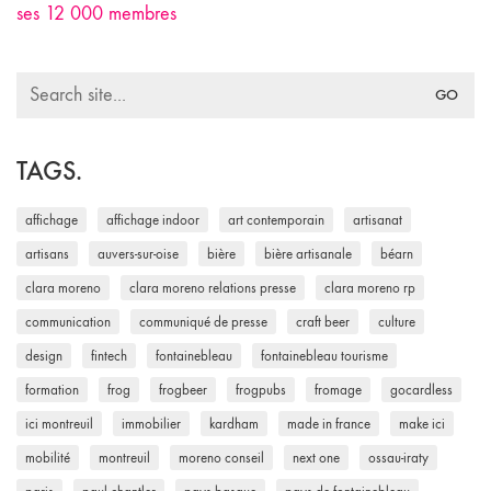
ses 12 000 membres
Search
for:
TAGS.
affichage
affichage indoor
art contemporain
artisanat
artisans
auvers-sur-oise
bière
bière artisanale
béarn
clara moreno
clara moreno relations presse
clara moreno rp
communication
communiqué de presse
craft beer
culture
design
fintech
fontainebleau
fontainebleau tourisme
formation
frog
frogbeer
frogpubs
fromage
gocardless
ici montreuil
immobilier
kardham
made in france
make ici
mobilité
montreuil
moreno conseil
next one
ossau-iraty