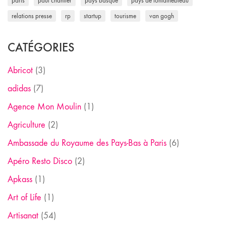
paris
paul chantler
pays basque
pays de fontainebleau
relations presse
rp
startup
tourisme
van gogh
CATÉGORIES
Abricot
(3)
adidas
(7)
Agence Mon Moulin
(1)
Agriculture
(2)
Ambassade du Royaume des Pays-Bas à Paris
(6)
Apéro Resto Disco
(2)
Apkass
(1)
Art of Life
(1)
Artisanat
(54)