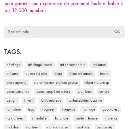
pour garantir une expérience de paiement fluide et fiable à
ses 12 000 membres
Search
for:
TAGS.
affichage
affichage indoor
art contemporain
artisanat
artisans
auvers-sur-oise
bière
bière artisanale
béarn
clara moreno
clara moreno relations presse
clara moreno rp
communication
communiqué de presse
craft beer
culture
design
fintech
fontainebleau
fontainebleau tourisme
formation
frog
frogbeer
frogpubs
fromage
gocardless
ici montreuil
immobilier
kardham
made in france
make ici
mobilité
montreuil
moreno conseil
next one
ossau-iraty