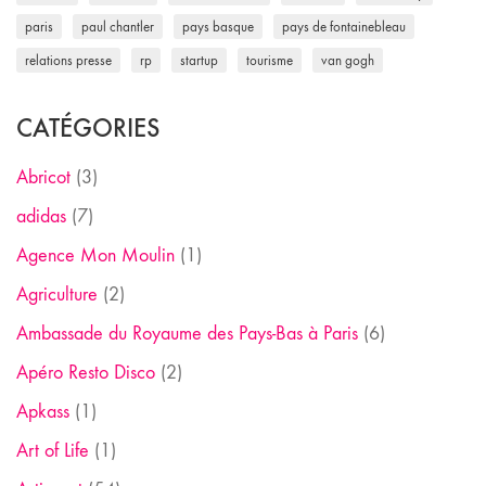
paris
paul chantler
pays basque
pays de fontainebleau
relations presse
rp
startup
tourisme
van gogh
CATÉGORIES
Abricot
(3)
adidas
(7)
Agence Mon Moulin
(1)
Agriculture
(2)
Ambassade du Royaume des Pays-Bas à Paris
(6)
Apéro Resto Disco
(2)
Apkass
(1)
Art of Life
(1)