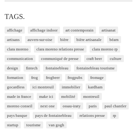
TAGS.
affichage
affichage indoor
art contemporain
artisanat
artisans
auvers-sur-oise
bière
bière artisanale
béarn
clara moreno
clara moreno relations presse
clara moreno rp
communication
communiqué de presse
craft beer
culture
design
fintech
fontainebleau
fontainebleau tourisme
formation
frog
frogbeer
frogpubs
fromage
gocardless
ici montreuil
immobilier
kardham
made in france
make ici
mobilité
montreuil
moreno conseil
next one
ossau-iraty
paris
paul chantler
pays basque
pays de fontainebleau
relations presse
rp
startup
tourisme
van gogh